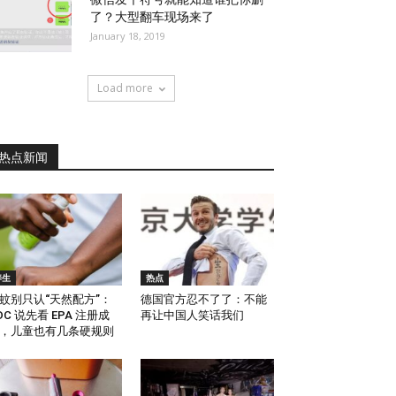
了？大型翻车现场来了
January 18, 2019
Load more
热点新闻
养生
热点
蚊别只认“天然配方”：
德国官方忍不了了：不能
DC 说先看 EPA 注册成
再让中国人笑话我们
，儿童也有几条硬规则