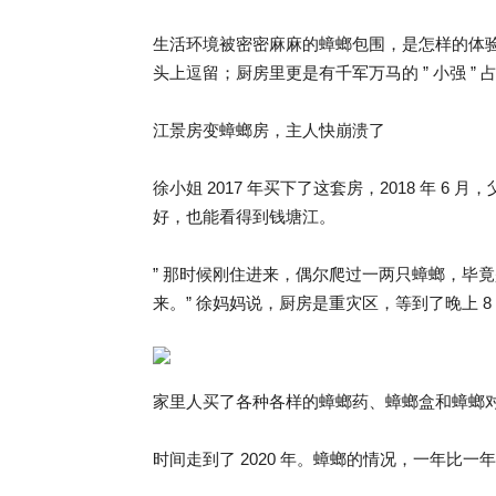
生活环境被密密麻麻的蟑螂包围，是怎样的体
头上逗留；厨房里更是有千军万马的 ” 小强 ”
江景房变蟑螂房，主人快崩溃了
徐小姐 2017 年买下了这套房，2018 年 6
好，也能看得到钱塘江。
” 那时候刚住进来，偶尔爬过一两只蟑螂，毕
来。” 徐妈妈说，厨房是重灾区，等到了晚上 8 点
家里人买了各种各样的蟑螂药、蟑螂盒和蟑螂
时间走到了 2020 年。蟑螂的情况，一年比一