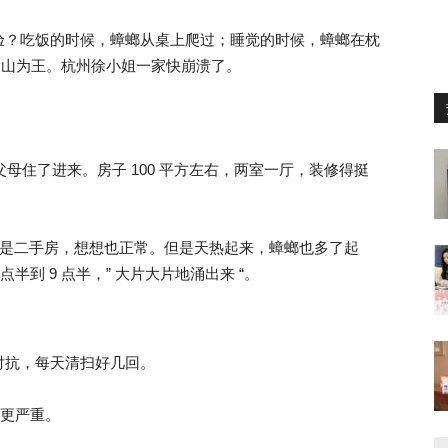
验？吃饭的时候，蟑螂从桌上爬过；睡觉的时候，蟑螂在枕
 占山为王。杭州徐小姐一家快崩溃了。
 月，父母住了进来。房子 100 平方左右，两室一厅，装修得挺
竟是二手房，想想也正常。但是天热起来，蟑螂也多了起
半到 9 点半，” 大片大片地涌出来 “。
对抗，每天清扫好几回。
年更严重。