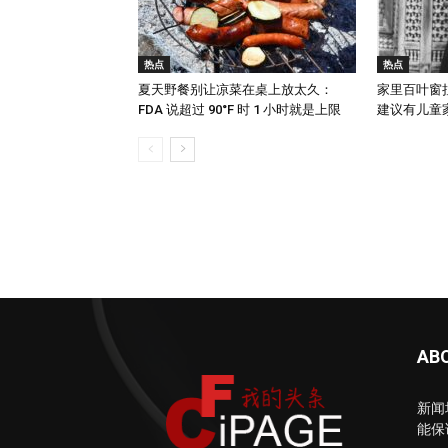
热点
热点
夏天野餐别让凉菜在桌上放太久：
家里百叶窗
FDA 说超过 90°F 时 1 小时就是上限
建议有儿童家庭
AB
新闻
能保