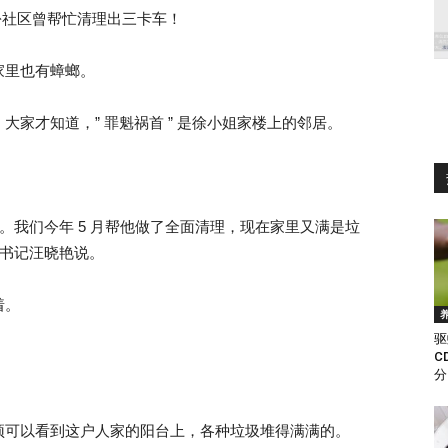
份社区曾帮忙清理出三卡车！
家里也有蟑螂。
家才知道，” 罪魁祸首 ” 是徐小姐家楼上的邻居。
。我们今年 5 月帮他做了全面清理，现在家里又满是垃
副书记汪晓艳说。
着。
驱
C
分
顶可以看到这户人家的阳台上，各种垃圾堆得满满的。