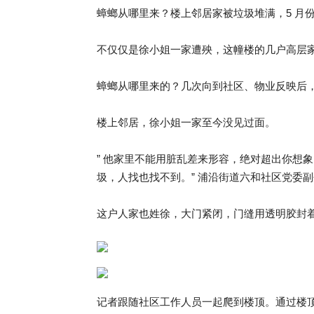
蟑螂从哪里来？楼上邻居家被垃圾堆满，5 月
不仅仅是徐小姐一家遭殃，这幢楼的几户高层
蟑螂从哪里来的？几次向到社区、物业反映后，大
楼上邻居，徐小姐一家至今没见过面。
” 他家里不能用脏乱差来形容，绝对超出你想象
圾，人找也找不到。” 浦沿街道六和社区党委
这户人家也姓徐，大门紧闭，门缝用透明胶封
记者跟随社区工作人员一起爬到楼顶。通过楼