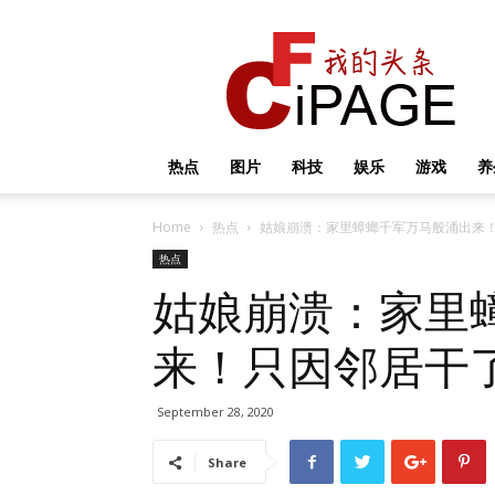
我
的
头
条
热点
图片
科技
娱乐
游戏
养
Home
热点
姑娘崩溃：家里蟑螂千军万马般涌出来
热点
姑娘崩溃：家里
来！只因邻居干
September 28, 2020
Share