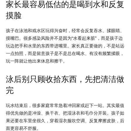
家长最容易低估的是喝到水和反复
摸脸
孩子在泳池和戏水区玩得兴奋时，经常会反复吞水、揉眼睛、
摸嘴巴。很多感染风险并不是因为“水看起来脏”，而是孩子边
玩边把手和水里的东西带进嘴里。家长真正要做的，不是站远
一点拍照，而是留意孩子是不是总在喝水、有没有频繁揉眼，
玩一阵就让他出来休息和擦干。
泳后别只顾收拾东西，先把清洁做
完
玩水结束后，很多家庭常常急着冲回家或赶下一站。其实最值
得优先做的是冲澡、换干衣、把湿泳衣和毛巾分开装。孩子如
果还要在车里坐很久，穿着湿衣服吹空调、反复摩擦皮肤，后
面更容易不舒服。