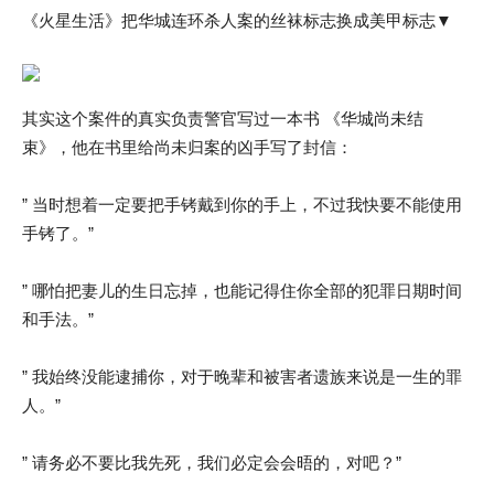
《火星生活》把华城连环杀人案的丝袜标志换成美甲标志▼
其实这个案件的真实负责警官写过一本书 《华城尚未结
束》，他在书里给尚未归案的凶手写了封信：
” 当时想着一定要把手铐戴到你的手上，不过我快要不能使用
手铐了。”
” 哪怕把妻儿的生日忘掉，也能记得住你全部的犯罪日期时间
和手法。”
” 我始终没能逮捕你，对于晚辈和被害者遗族来说是一生的罪
人。”
” 请务必不要比我先死，我们必定会会晤的，对吧？”