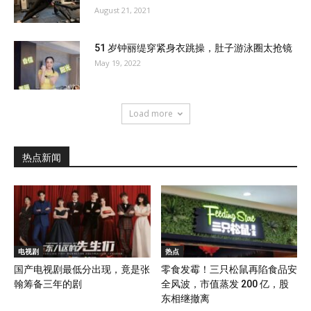
August 21, 2021
51 岁钟丽缇穿紧身衣跳操，肚子游泳圈太抢镜
May 19, 2022
Load more
热点新闻
电视剧
热点
国产电视剧最低分出现，竟是张
零食发霉！三只松鼠再陷食品安
翰筹备三年的剧
全风波，市值蒸发 200 亿，股
东相继撤离