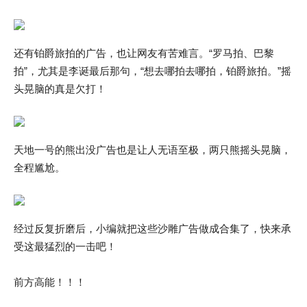
还有铂爵旅拍的广告，也让网友有苦难言。“罗马拍、巴黎
拍”，尤其是李诞最后那句，“想去哪拍去哪拍，铂爵旅拍。”摇
头晃脑的真是欠打！
天地一号的熊出没广告也是让人无语至极，两只熊摇头晃脑，
全程尴尬。
经过反复折磨后，小编就把这些沙雕广告做成合集了，快来承
受这最猛烈的一击吧！
前方高能！！！