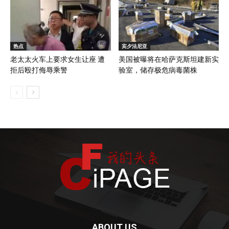
热点
宾夕法尼亚
老太太火车上要求女生让座 遭
美国被曝将在哈萨克斯坦建新实
拒后殴打侮辱乘警
验室，储存极危病毒菌株
ABOUT US