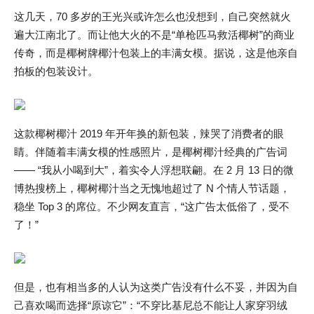
这几天，70 多岁的王光兴或许怎么也没想到，自己突然就火
遍大江南北了。而让他大火的不是“单枪匹马救活椰树”的商业
传奇，而是椰树牌椰汁包装上的丰满女模。据说，这是他亲自
拍板的包装设计。
这款椰树椰汁 2019 年开年换的新包装，辣哭了消费者的眼
睛。伴随着丰满女模的性感照片，是椰树椰汁经典的广告词
—— “我从小喝到大”，着实令人浮想联翩。在 2 月 13 日的微
博热搜榜上，椰树椰汁当之无愧地超过了 N 个情人节话题，
稳坐 Top 3 的席位。不少网友直言，“这广告太低俗了，受不
了！”
但是，也有相当多的人认为这类广告没有什么不妥，并因为自
己喜欢喝而选择“原谅它”：“不穿比基尼总不能让人家穿羽绒