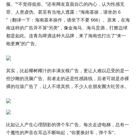
服。”“不觉得低俗。”还有网友直面自己的内心，认为性感无
罪、人类虚伪。甚至有当地人透露：“海南基操，请坐勿 6
”（翻译一下：海南基本操作，请坐下不要 666）。原来，在海
南这样的广告并不算“另类”，像金海马、海马贡酒，打擦边球
都是如此。连青岛啤酒这种大品牌，来了海南也打出了“来一
炮更爽”的广告。
其实，比起椰树椰汁的丰满女模广告，更让人难以忍受的是一
些沙雕的洗脑广告。前者走的还是性感路线，后者可就是赤裸
裸的垃圾广告了，让人不堪其扰，不少人在朋友圈大吐苦水。
比如让人产生心理阴影的弹个车广告。每次走进电梯，总有一
个魔性的声音在耳边不断响起，“你要换好车，弹个车”。