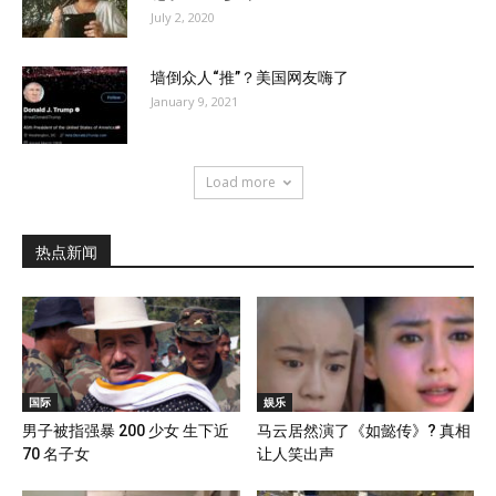
July 2, 2020
墙倒众人“推”？美国网友嗨了
January 9, 2021
Load more
热点新闻
国际
娱乐
男子被指强暴 200 少女 生下近
马云居然演了《如懿传》? 真相
70 名子女
让人笑出声