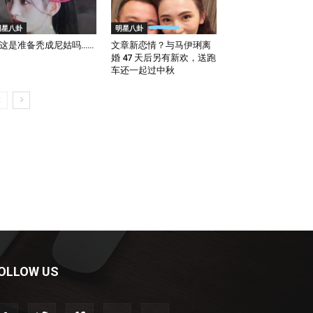
明星八卦
明星八卦
这是准备秃成尼姑吗……
文章新恋情？与马伊琍离
婚 47 天后另有新欢，送跑
车还一起过中秋
OLLOW US