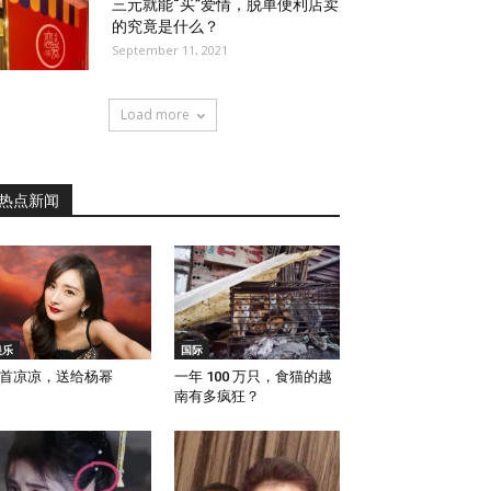
三元就能“买”爱情，脱单便利店卖
的究竟是什么？
September 11, 2021
Load more
热点新闻
娱乐
国际
首凉凉，送给杨幂
一年 100 万只，食猫的越
南有多疯狂？