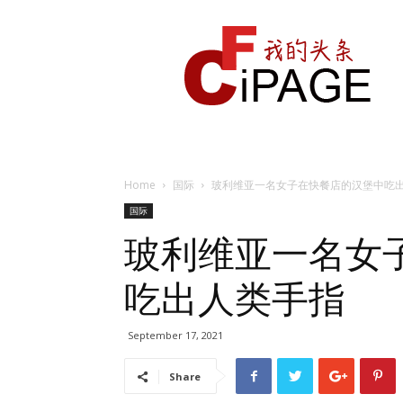
我
的
头
条
Home
国际
玻利维亚一名女子在快餐店的汉堡中吃
国际
玻利维亚一名女
吃出人类手指
September 17, 2021
Share