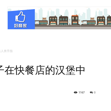
出人类手指
子在快餐店的汉堡中
1167
0