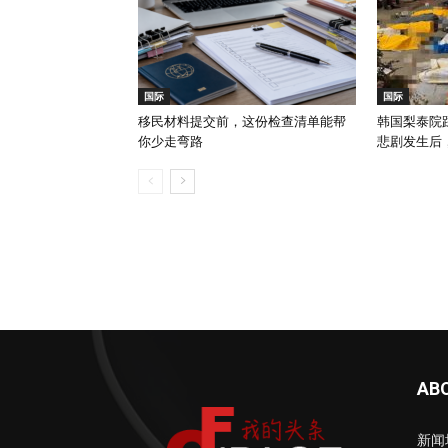
国际
国际
移民材料提交前，这份检查清单能帮
韩国梨泰院踩
你少走弯路
悲剧发生后
AB
新闻