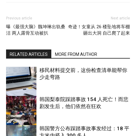
Previous article
Next article
曝《最强大脑》魏坤琳出轨桑
奇迹！女童从 26 楼坠地将车棚
洁 两人露骨互动被扒
砸出大洞 自己爬了起来
RELATED ARTICLES
MORE FROM AUTHOR
移民材料提交前，这份检查清单能帮你
少走弯路
韩国梨泰院踩踏事故 154 人死亡！而悲
剧发生后，他们依然在狂欢
国际
韩国警方公布踩踏事故事发经过：18 平
方米内挤入 300 多人