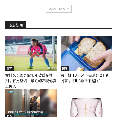
Load more
热点新闻
体育
国际
女排队长因外貌阳刚被质疑性
男子疑 18 年来下毒杀死 21 名
别，官方辟谣，最近却发现他真
同事，平时“非常不起眼”
是男人！
热点