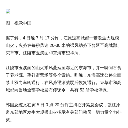
图丨视觉中国
据了解，4 日晚 7 时 17 分许，江原道高城郡一带发生大规模
山火，火势在每秒风速 20-30 米的强风助势下蔓延至高城郡、
束草市、江陵市玉溪面和东海市望祥洞。
江陵市玉溪面的山火乘风蔓延至邻近的东海市，并一瞬间吞食
了养老院、望祥野营场等多个设施。昨晚，东海高速公路全面
禁止双向车辆通行，在风势逐渐减弱后恢复通行。束草市和高
城郡向当地全部学校发布停课令，共有 52 所学校停课。
韩国总统文在寅 5 日 0 点 20 分许主持召开紧急会议，就江原
道东部地区发生大规模山火指示有关部门动员一切力量全力扑
救。