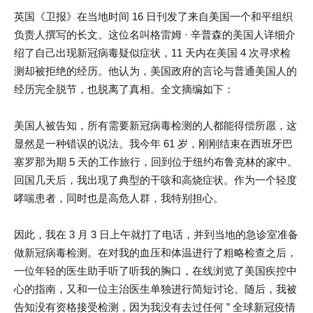
英国《卫报》在当地时间 16 日刊发了来自美国一个和平组织
负责人撰写的长文。这位名叫格雷姆 · 辛普森的美国人详细介
绍了自己出现新冠病毒疑似症状，11 天内在美国 4 次寻求检
测却被拒绝的经历。他认为，美国政府的言论与普通美国人的
经历完全脱节，也脱离了真相。全文摘编如下：
美国人被告知，所有需要新冠病毒检测的人都能得偿所愿，这
显然是一种错误的说法。我今年 61 岁，刚刚结束在西班牙巴
塞罗那为期 5 天的工作旅行，回到位于纽约布鲁克林的家中。
回国几天后，我出现了典型的干咳和高烧症状。作为一个轻度
哮喘患者，同时也是高危人群，我特别担心。
因此，我在 3 月 3 日上午就打了电话，并到当地的急诊室准备
做新冠病毒检测。在对我的血压和体温进行了粗略检查之后，
一位年轻的医生助手听了听我的胸口，在线浏览了美国疾控中
心的指南，又和一位主治医生单独进行简短讨论。随后，我被
告知没有资格接受检测，因为我没有去过任何 ” 全球新冠疫情