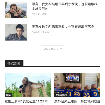
跟富二代女友结婚 3 年后才发现，这段婚姻根
本就是假的
May 14, 2019
霍尊发长文向陈露道歉，并宣布退出演艺圈
August 14, 2021
Load more
热点新闻
国际
加利福尼亚
这世上真有“长发公主”！23 年
意外迎来五胞胎！带娃带到崩溃