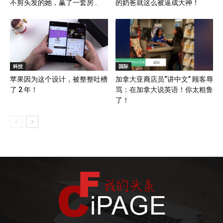
不剪头发的她，赢了一套房 .
的奶爸就这么被逼成大神！
科技
国际
苹果因为这个设计，被整整吐槽
加拿大亚裔店员“讲中文” 顾客辱
了 2 年！
骂：在加拿大说英语！你太粗鲁
了！