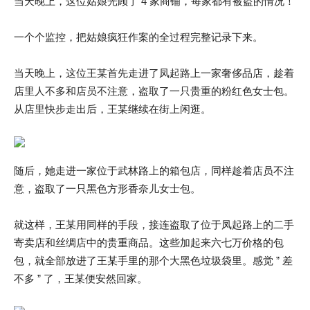
当天晚上，这位姑娘光顾了 4 家商铺，每家都有被盗的情况！
一个个监控，把姑娘疯狂作案的全过程完整记录下来。
当天晚上，这位王某首先走进了凤起路上一家奢侈品店，趁着
店里人不多和店员不注意，盗取了一只贵重的粉红色女士包。
从店里快步走出后，王某继续在街上闲逛。
随后，她走进一家位于武林路上的箱包店，同样趁着店员不注
意，盗取了一只黑色方形香奈儿女士包。
就这样，王某用同样的手段，接连盗取了位于凤起路上的二手
寄卖店和丝绸店中的贵重商品。这些加起来六七万价格的包
包，就全部放进了王某手里的那个大黑色垃圾袋里。感觉 ” 差
不多 ” 了，王某便安然回家。