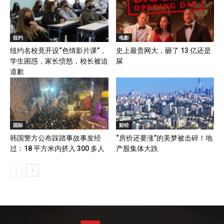
纽约
电影
纽约名校竟开设“色情影片课”，
史上最贵网大，砸了 13 亿还是
学生困惑，家长愤怒，校长被迫
屎
道歉
国际
财经
韩国警方公布踩踏事故事发经
“房价还要涨”的美梦被击碎！地
过：18 平方米内挤入 300 多人
产股集体大跌