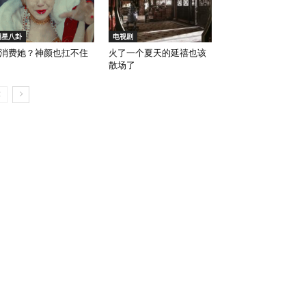
明星八卦
电视剧
消费她？神颜也扛不住
火了一个夏天的延禧也该
散场了