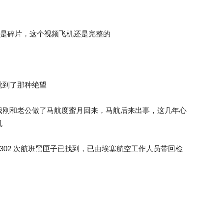
了，都是碎片，这个视频飞机还是完整的
觉到了那种绝望
我刚和老公做了马航度蜜月回来，马航后来出事，这几年心
机
T302 次航班黑匣子已找到，已由埃塞航空工作人员带回检