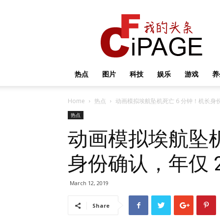
我
的
头
条
热点
图片
科技
娱乐
游戏
养
Home
热点
动画模拟埃航坠机死亡 6 分钟！机长身份
热点
动画模拟埃航坠机
身份确认，年仅 2
March 12, 2019
Share