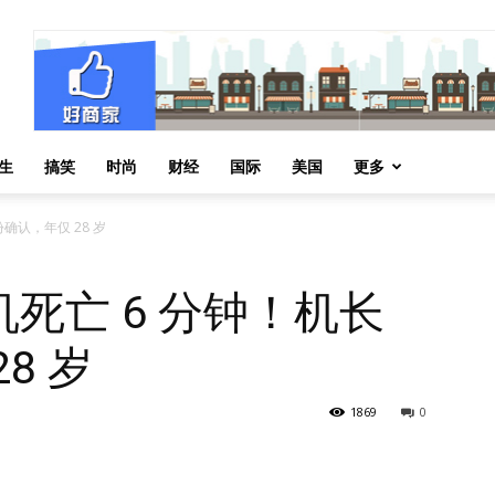
生
搞笑
时尚
财经
国际
美国
更多
确认，年仅 28 岁
死亡 6 分钟！机长
8 岁
1869
0