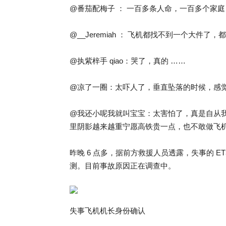
@番茄配梅子 ： 一百多条人命，一百多个家庭
@__Jeremiah ： 飞机都找不到一个大件
@执紫梓手 qiao：哭了，真的 ……
@凉了一圈：太吓人了，垂直坠落的时候，感
@我还小呢我就叫宝宝：太害怕了，真是自从
里阴影越来越重宁愿高铁贵一点，也不敢做飞
昨晚 6 点多，据前方救援人员透露，失事的 E
测。目前事故原因正在调查中。
失事飞机机长身份确认