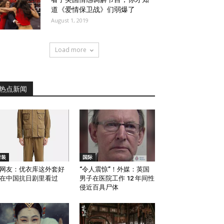
道《爱情保卫战》们弱爆了
August 1, 2019
Load more
热点新闻
时装
国际
网友：优衣库这外套好
“令人震惊”！外媒：英国
在中国抗日剧里看过
男子在医院工作 12 年间性
侵近百具尸体