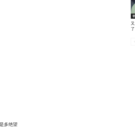
又
了
该是多绝望