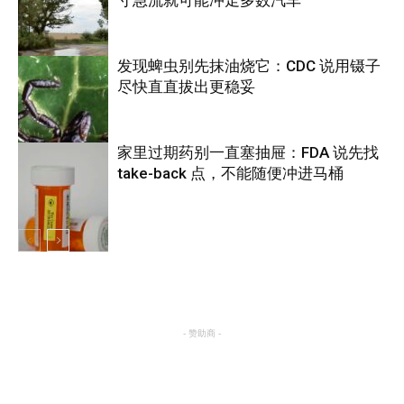
发现蜱虫别先抹油烧它：CDC 说用镊子
尽快直直拔出更稳妥
热点
家里过期药别一直塞抽屉：FDA 说先找
take-back 点，不能随便冲进马桶
养生
养生
- 赞助商 -