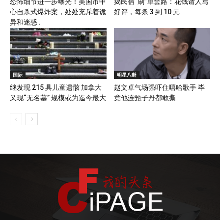
恐怖细节进一步曝光！美国市中
揭民宿“刷”单套路：花钱请人写
心自杀式爆炸案，处处充斥着诡
好评，每条 3 到 10 元
异和迷惑 .
国际
明星八卦
继发现 215 具儿童遗骸 加拿大
赵文卓气场强吓住嘻哈歌手 毕
又现“无名墓” 规模或为迄今最大
竟他连甄子丹都敢撕