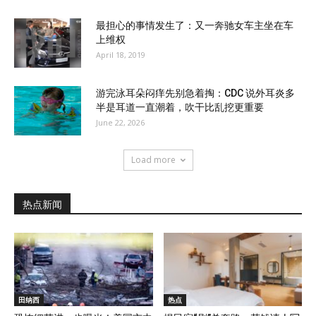
最担心的事情发生了：又一奔驰女车主坐在车
上维权
April 18, 2019
游完泳耳朵闷痒先别急着掏：CDC 说外耳炎多
半是耳道一直潮着，吹干比乱挖更重要
June 22, 2026
Load more
热点新闻
田纳西
热点